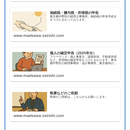
相続税・贈与税・所得税の申告
東京都中野区の税理士事務所。相続税の申告手続き
をうけたまわっております。
www.maekawa-zeirishi.com
個人の確定申告（2025年分）
フリーランス・個人事業主、譲渡所得、不動産所得
など。所得税の確定申告をうけたまわります。東京
都中野区の税理事務所・会計事務所。東京都内のほ
か、オンラインによる全国対応の実績あり。
www.maekawa-zeirishi.com
執筆などのご依頼
執筆のご依頼は、こちらからお願いします。
www.maekawa-zeirishi.com