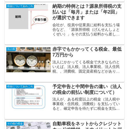
とをいいます。どうしてわざわざ「費
用」を「損金」といいかえる...
納期の特例とは？源泉所得税の支
税金についてあれこれ
払いは「毎月」または「年2回」
が選択できます
会社が、役員や従業員に給料を支払う場
合など、「源泉所得税（げんせんしょと
くぜい）」をその支払う給料から差し引
かなければなりません。そして、その差
し引いた源泉所得税は、会社が国に納付
する必要があります。その納付するタイ
赤字でもかかってくる税金、最低
法人税
ミングですが、原則は「毎...
7万円から
法人にかかってくる税金で大きなものと
いえば、法人税、法人事業税、法人住民
税、、消費税、固定資産税などがありま
す。法人税、法人事業税、法人住民税に
ついては、利益に対して課される税金な
ので、赤字のときには税額は0円のはず。
予定申告と中間申告の違い（法人
税金についてあれこれ
なのですが、法人住民税...
の税金の前払い制度について）
法人が、ある程度以上の税金（法人税や
事業税・住民税、消費税）を支払ってい
ると、確定申告を待たずに税金を支払わ
なければならないケースがあります。予
定申告とか、中間申告などと呼ばれる、
税金を前払いする制度です。前年の税額
自動車税をネットからクレジット
その他の税金
がある金額以上になると、...