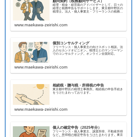
顧問契約（税務顧問サービス）
経理・税金・経営面のアドバイザーとして、日々の
経理と税務申告をサポートします。東京都中野区の
税理士。法人・個人事業主・フリーランスの税務顧
問。オンライン全国対応の実績あり。
www.maekawa-zeirishi.com
個別コンサルティング
フリーランス・個人事業主の向けスポット相談。法
人のセカンドオピニオン。税理士とのマンツーマン
でのコンサルティング。オンライン全国対応。
www.maekawa-zeirishi.com
相続税・贈与税・所得税の申告
東京都中野区の税理士事務所。相続税の申告手続き
をうけたまわっております。
www.maekawa-zeirishi.com
個人の確定申告（2025年分）
フリーランス・個人事業主、譲渡所得、不動産所得
など。所得税の確定申告をうけたまわります。東京