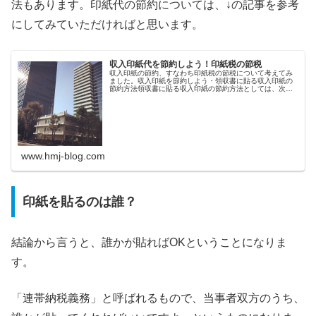
法もあります。印紙代の節約については、↓の記事を参考
にしてみていただければと思います。
収入印紙代を節約しよう！印紙税の節税
収入印紙の節約、すなわち印紙税の節税について考えてみ
ました。収入印紙を節約しよう・領収書に貼る収入印紙の
節約方法領収書に貼る収入印紙の節約方法としては、次の3
つが考えられます。1回で節約できる金額は小さいかも知れ
ませんが、ちりも積もれば山と...
www.hmj-blog.com
印紙を貼るのは誰？
結論から言うと、誰かが貼ればOKということになりま
す。
「連帯納税義務」と呼ばれるもので、当事者双方のうち、