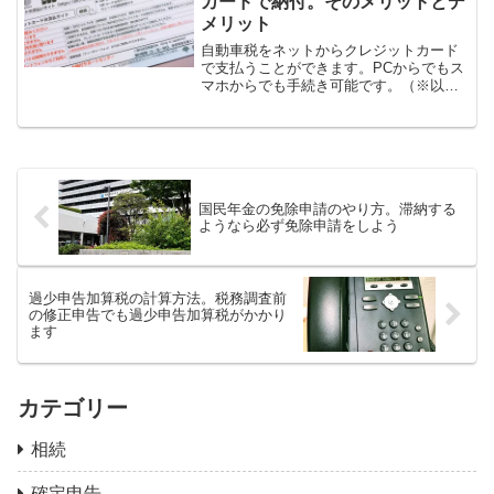
カードで納付。そのメリットとデ
メリット
自動車税をネットからクレジットカード
で支払うことができます。PCからでもス
マホからでも手続き可能です。（※以下
の内容は、東京都の場合となります。）
自動車税をクレジットカードで納付『都
税クレジットカードお支払サイト』から
自動車税をクレジットカ...
国民年金の免除申請のやり方。滞納する
ようなら必ず免除申請をしよう
過少申告加算税の計算方法。税務調査前
の修正申告でも過少申告加算税がかかり
ます
カテゴリー
相続
確定申告