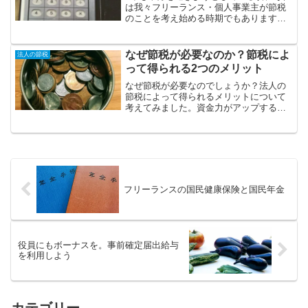
は我々フリーランス・個人事業主が節税
のことを考え始める時期でもあります。
余裕を持って準備を始めていきましょ
う。それでは、フリーランス・個人事業
主の節税について、考えていきたいと思
なぜ節税が必要なのか？節税によ
法人の節税
います。青色申告何はとも...
って得られる2つのメリット
なぜ節税が必要なのでしょうか？法人の
節税によって得られるメリットについて
考えてみました。資金力がアップする節
税をすることによって会社にお金が残り
ます。そして、その残ったお金を、次な
る売上をあげるための資金とすることが
できるのです。節税には、...
フリーランスの国民健康保険と国民年金
役員にもボーナスを。事前確定届出給与
を利用しよう