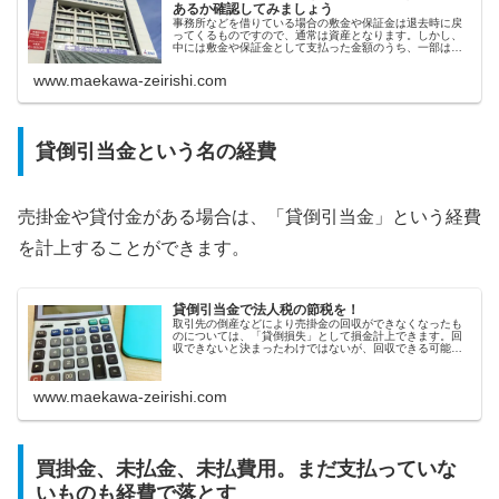
あるか確認してみましょう
事務所などを借りている場合の敷金や保証金は退去時に戻
ってくるものですので、通常は資産となります。しかし、
中には敷金や保証金として支払った金額のうち、一部は戻
ってこない契約をしている場合があります。その場合は、
その戻ってこない金額を費用計上することができます。ま
www.maekawa-zeirishi.com
ずは、契約書を確認してみましょう。
貸倒引当金という名の経費
売掛金や貸付金がある場合は、「貸倒引当金」という経費
を計上することができます。
貸倒引当金で法人税の節税を！
取引先の倒産などにより売掛金の回収ができなくなったも
のについては、「貸倒損失」として損金計上できます。回
収できないと決まったわけではないが、回収できる可能性
が低いものについても、損金計上できることがあります。
それが、「貸倒引当金」です。
www.maekawa-zeirishi.com
買掛金、未払金、未払費用。まだ支払っていな
いものも経費で落とす