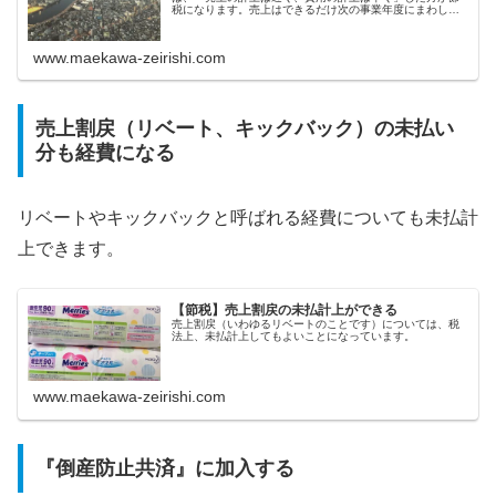
税になります。売上はできるだけ次の事業年度にまわし、
費用はできるだけ今期に計上した方が、利益が減り、今期
の法人税や所得税が安くなります。...
www.maekawa-zeirishi.com
売上割戻（リベート、キックバック）の未払い
分も経費になる
リベートやキックバックと呼ばれる経費についても未払計
上できます。
【節税】売上割戻の未払計上ができる
売上割戻（いわゆるリベートのことです）については、税
法上、未払計上してもよいことになっています。
www.maekawa-zeirishi.com
『倒産防止共済』に加入する