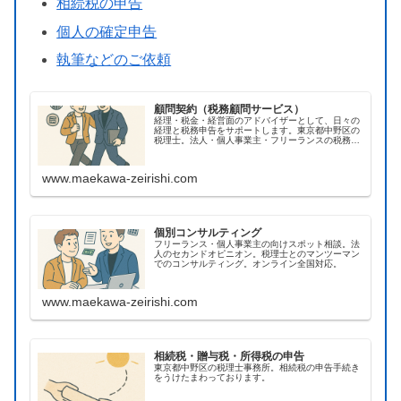
相続税の申告
個人の確定申告
執筆などのご依頼
顧問契約（税務顧問サービス）
経理・税金・経営面のアドバイザーとして、日々の
経理と税務申告をサポートします。東京都中野区の
税理士。法人・個人事業主・フリーランスの税務顧
問。オンライン全国対応の実績あり。
www.maekawa-zeirishi.com
個別コンサルティング
フリーランス・個人事業主の向けスポット相談。法
人のセカンドオピニオン。税理士とのマンツーマン
でのコンサルティング。オンライン全国対応。
www.maekawa-zeirishi.com
相続税・贈与税・所得税の申告
東京都中野区の税理士事務所。相続税の申告手続き
をうけたまわっております。