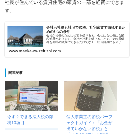
社長が住んでいる賃貸住宅の家賃の一部を経費にできま
す。
会社も社長も社宅で節税。社宅家賃で節税するた
めの3つの条件
会社が社長のために社宅を借りると、会社にも社長にも節
税効果があります。会社が社宅を借りることで、その賃借
料を会社の経費にできるだけでなく、社長自身にもメリッ
トが出てくる可能性があります。
www.maekawa-zeirishi.com
関連記事
今すぐできる法人税の節
個人事業主の節税パーフ
税10項目
ェクトガイド：「お金が
出ていかない節税」と