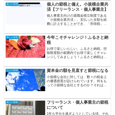
らにも適用可能です。
個人の節税と備え。小規模企業共
個人の節税
済【フリーランス・個人事業主】
個人事業主向けの退職金積立制度である
「小規模企業共済」。支払った全額を経
費に計上することができ、「所得税」と
「住民税」において、節税効果がありま
す。もちろん、本来の趣旨は退職金積立
制度ですので、節税という側面だけでな
今年こそチャレンジ！ふるさと納
個人の節税
く、将来への備えにもなり...
税
お得で楽しいらしい、ふるさと納税。控
除限度額の範囲内でお得で楽しくチャレ
ンジしてみましょう！ふるさと納税は、
各ポータルサイトより直接申し込むこと
が可能です。また、各自治体のサイトに
も、提携ポータルサイトへのリンクが貼
資本金の額を見直すと節税になる
法人の節税
ってあるはずです。（「ふ...
小規模な会社に対しては、数々の税金上
の優遇措置が設けられています。何をも
って小規模な会社とするのか？それは、
「資本金の額」と「従業員数」により判
定されることとなります。では、「資本
金額」や「従業員数」が少ないと、どん
な税金上のメリットがあるのかみていき
フリーランス・個人事業主の節税
個人の節税
たいと思います。
について
1年も半分を過ぎようとしている頃、それ