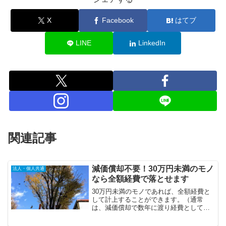
X
Facebook
はてブ
LINE
LinkedIn
関連記事
減価償却不要！30万円未満のモノ
法人・個人共通
なら全額経費で落とせます
30万円未満のモノであれば、全額経費と
して計上することができます。（通常
は、減価償却で数年に渡り経費として計
上します。）この30万円未満の規定は、
法人、個人事業主・フリーランス、どち